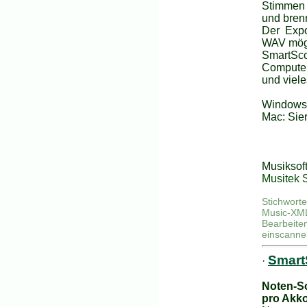
Stimmen 
und bren
Der Expo
WAV mögl
SmartScor
Computer
und viel
Windows:
Mac: Sie
Musikso
Musitek 
Stichwort
Music-XM
Bearbeit
einscannen
Smart
·
Noten-S
pro Akk