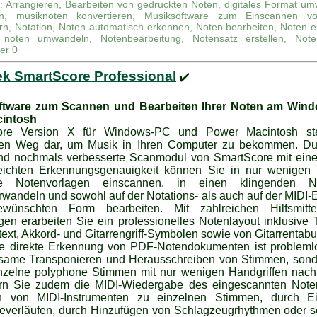
e: Arrangieren, Bearbeiten von gedruckten Noten, digitales Format um
ren, musiknoten konvertieren, Musiksoftware zum Einscannen v
rn, Notation, Noten automatisch erkennen, Noten bearbeiten, Noten e
 noten umwandeln, Notenbearbeitung, Notensatz erstellen, Note
er 0
ek SmartScore Professional
✔️
ftware zum Scannen und Bearbeiten Ihrer Noten am Win
cintosh
ore Version X für Windows-PC und Power Macintosh ste
ten Weg dar, um Musik in Ihren Computer zu bekommen. Du
nd nochmals verbesserte Scanmodul von SmartScore mit eine
reichten Erkennungsgenauigkeit können Sie in nur wenigen
te Notenvorlagen einscannen, in einen klingenden No
rwandeln und sowohl auf der Notations- als auch auf der MIDI-
ewünschten Form bearbeiten. Mit zahlreichen Hilfsmitt
en erarbeiten Sie ein professionelles Notenlayout inklusive 
xt, Akkord- und Gitarrengriff-Symbolen sowie von Gitarrentabul
ie direkte Erkennung von PDF-Notendokumenten ist problemlo
ame Transponieren und Herausschreiben von Stimmen, sonde
inzelne polyphone Stimmen mit nur wenigen Handgriffen nach
rn Sie zudem die MIDI-Wiedergabe des eingescannten Notenm
n von MIDI-Instrumenten zu einzelnen Stimmen, durch 
keverläufen, durch Hinzufügen von Schlagzeugrhythmen oder s