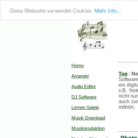
Diese Webseite verwendet Cookies.
Mehr Info...
Home
Top
: N
Arranger
Softwar
ein digi
Audio Editor
z.B. No
nicht nu
DJ Software
auch zu
mithört.
Lernen Spiele
Musik Download
Musikproduktion
Photo