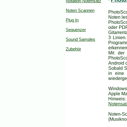
·
Notation Notensatz
Noten Scannen
PhotoSco
Noten le
Plug In
PhotoSco
oder PDF
Sequenzer
Gitarrent
3 Linien
Sound Samples
Program
erkennen
Zubehör
Mit der
PhotoSco
Android 
Sobald Si
in eine 
wiederge
Windows 7
Apple Ma
Hinweis:
Notensat
Noten-Sc
(Musiknot