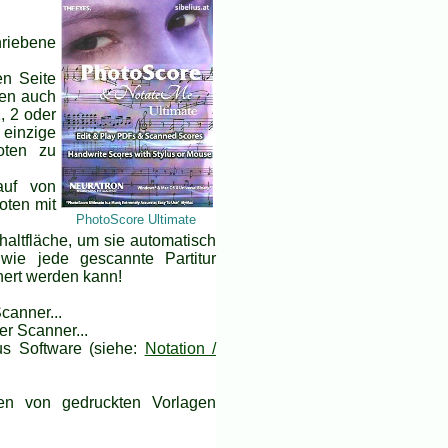
hriebene
en Seite
ien auch
, 2 oder
 einzige
oten zu
auf von
oten mit
PhotoScore Ultimate
haltfläche, um sie automatisch
 wie jede gescannte Partitur
hert werden kann!
canner...
r Scanner...
us Software (siehe:
Notation /
ren von gedruckten Vorlagen