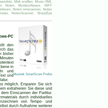
wandeln, Midi erstllen, Music-XML
on Noten, Musiksoftware, NIFF
inlesen, Noten einscannen, Noten
nsatz, NotenScanner, SharpEye
dows-PC
llt den
rch das
r bisher
 Minuten
tentext
Ebene in
eln und
Musitek SmartScore Professional
Text und
atur.
s möglich. Ersparen Sie sich
rn extrahieren Sie diese und
 dem Einscannen der Partitur.
aterials durch individuelles
Einzeichnen von Tempo- und
elbst durch Aufnahme weiterer