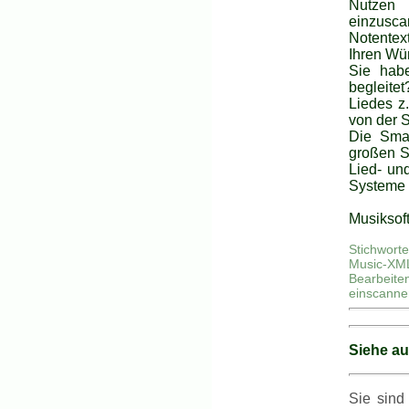
Nutzen 
einzusc
Notentex
Ihren Wü
Sie hab
begleite
Liedes z
von der 
Die Smar
großen S
Lied- un
Systeme p
Musiksof
Stichwort
Music-XM
Bearbeit
einscannen
Siehe a
Sie sind