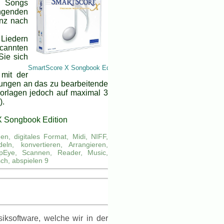
d Songs
ngenden
nz nach
Liedern
scannten
Sie sich
SmartScore X Songbook Edition
 mit der
rungen an das zu bearbeitende
vorlagen jedoch auf maximal 3
).
X Songbook Edition
n, digitales Format, Midi, NIFF,
n, konvertieren, Arrangieren,
pEye, Scannen, Reader, Music,
ch, abspielen 9
ksoftware, welche wir in der