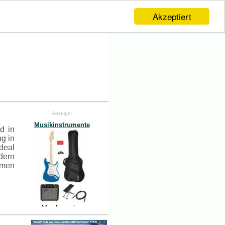
Akzeptiert
Anzeige:
d in
ng in
deal
dern
mmen