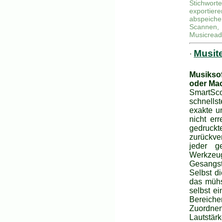
Stichwort
exportie
abspeiche
Scannen,
Musicread
Musit
·
Musikso
oder Ma
SmartSc
schnells
exakte u
nicht er
gedruck
zurückve
jeder g
Werkzeug
Gesangste
Selbst d
das mühs
selbst e
Bereiche
Zuordne
Lautstär