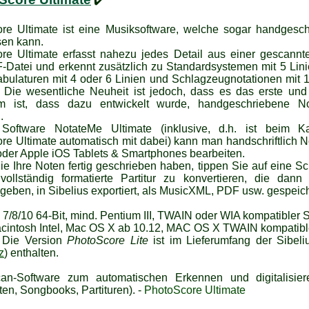
✔️
re Ultimate ist eine Musiksoftware, welche sogar handgesc
sen kann.
re Ultimate erfasst nahezu jedes Detail aus einer gescannt
-Datei und erkennt zusätzlich zu Standardsystemen mit 5 Lin
abulaturen mit 4 oder 6 Linien und Schlagzeugnotationen mit 1
. Die wesentliche Neuheit ist jedoch, dass es das erste und
m ist, dass dazu entwickelt wurde, handgeschriebene N
.
 Software NotateMe Ultimate (inklusive, d.h. ist beim K
re Ultimate automatisch mit dabei) kann man handschriftlich N
oder Apple iOS Tablets & Smartphones bearbeiten.
e Ihre Noten fertig geschrieben haben, tippen Sie auf eine Sc
vollständig formatierte Partitur zu konvertieren, die dann
geben, in Sibelius exportiert, als MusicXML, PDF usw. gespeic
/8/10 64-Bit, mind. Pentium III, TWAIN oder WIA kompatibler S
cintosh Intel, Mac OS X ab 10.12, MAC OS X TWAIN kompatible
 Die Version
PhotoScore Lite
ist im Lieferumfang der Sibeli
z
) enthalten.
an-Software zum automatischen Erkennen und digitalisie
en, Songbooks, Partituren). -
PhotoScore Ultimate