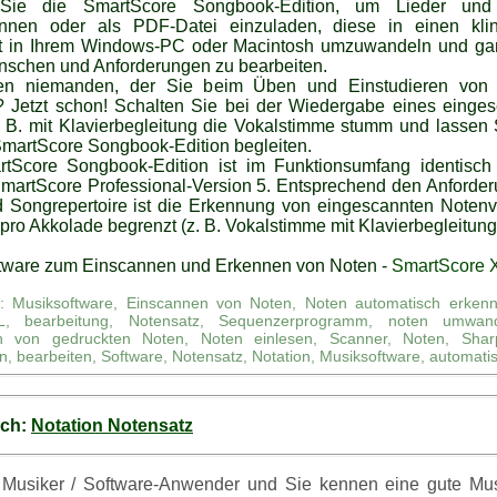
Sie die SmartScore Songbook-Edition, um Lieder un
annen oder als PDF-Datei einzuladen, diese in einen kli
t in Ihrem Windows-PC oder Macintosh umzuwandeln und ga
nschen und Anforderungen zu bearbeiten.
en niemanden, der Sie beim Üben und Einstudieren von 
t? Jetzt schon! Schalten Sie bei der Wiedergabe eines einge
. B. mit Klavierbegleitung die Vokalstimme stumm und lassen 
SmartScore Songbook-Edition begleiten.
tScore Songbook-Edition ist im Funktionsumfang identisch
martScore Professional-Version 5. Entsprechend den Anforde
d Songrepertoire ist die Erkennung von eingescannten Noten
ro Akkolade begrenzt (z. B. Vokalstimme mit Klavierbegleitung
tware zum Einscannen und Erkennen von Noten -
SmartScore 
e: Musiksoftware, Einscannen von Noten, Noten automatisch erkenne
L, bearbeitung, Notensatz, Sequenzerprogramm, noten umwandel
en von gedruckten Noten, Noten einlesen, Scanner, Noten, Shar
, bearbeiten, Software, Notensatz, Notation, Musiksoftware, automatis
uch:
Notation Notensatz
 Musiker / Software-Anwender und Sie kennen eine gute Musi