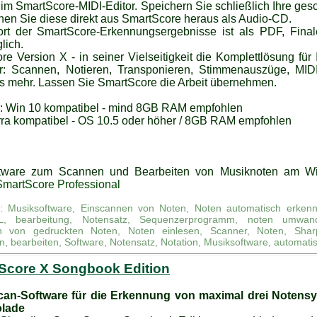
im SmartScore-MIDI-Editor. Speichern Sie schließlich Ihre ges
nen Sie diese direkt aus SmartScore heraus als Audio-CD.
rt der SmartScore-Erkennungsergebnisse ist als PDF, Fina
ich.
e Version X - in seiner Vielseitigkeit die Komplettlösung für
: Scannen, Notieren, Transponieren, Stimmenauszüge, MID
es mehr. Lassen Sie SmartScore die Arbeit übernehmen.
 Win 10 kompatibel - mind 8GB RAM empfohlen
rra kompatibel - OS 10.5 oder höher / 8GB RAM empfohlen
ftware zum Scannen und Bearbeiten von Musiknoten am Wi
SmartScore Professional
e: Musiksoftware, Einscannen von Noten, Noten automatisch erkenne
L, bearbeitung, Notensatz, Sequenzerprogramm, noten umwandel
en von gedruckten Noten, Noten einlesen, Scanner, Noten, Shar
, bearbeiten, Software, Notensatz, Notation, Musiksoftware, automatis
Score X Songbook Edition
can-Software für die Erkennung von maximal drei Notens
olade